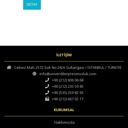
DETAY
İLETİŞİM
Cebeci Mah 2572 Sok No:26/A Sultangazi / İSTANBUL / TÜRKİYE
info@unverdilerpresmusluk.com
+90 (212) 606 06 68
+90 (212) 235 50 45
+90 (535) 259 82 93
+90 (212) 667 02 17
KURUMSAL
Hakkımızda