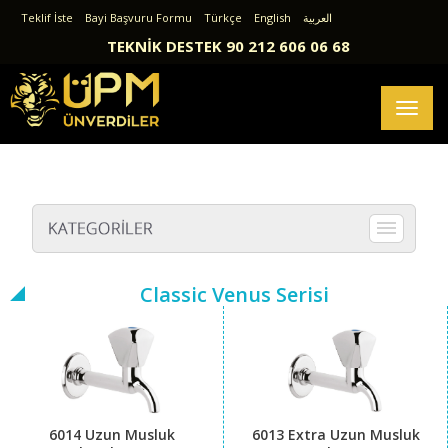
Teklif İste
Bayi Başvuru Formu
Türkçe
English
العربية
TEKNİK DESTEK 90 212 606 06 68
Toggl
naviga
Classic Venus Serisi
6014 Uzun Musluk
6013 Extra Uzun Musluk