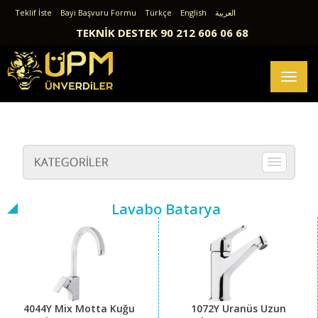
Teklif İste
Bayi Başvuru Formu
Türkçe
English
العربية
TEKNİK DESTEK 90 212 606 06 68
Toggl
naviga
Lavabo Batarya
4044Y Mix Motta Kuğu
1072Y Uranüs Uzun