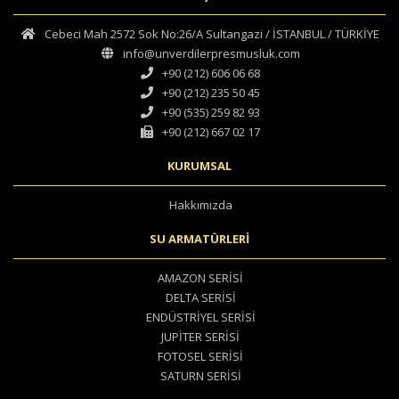
Cebeci Mah 2572 Sok No:26/A Sultangazi / İSTANBUL / TÜRKİYE
info@unverdilerpresmusluk.com
+90 (212) 606 06 68
+90 (212) 235 50 45
+90 (535) 259 82 93
+90 (212) 667 02 17
KURUMSAL
Hakkımızda
SU ARMATÜRLERİ
AMAZON SERİSİ
DELTA SERİSİ
ENDÜSTRİYEL SERİSİ
JUPİTER SERİSİ
FOTOSEL SERİSİ
SATURN SERİSİ