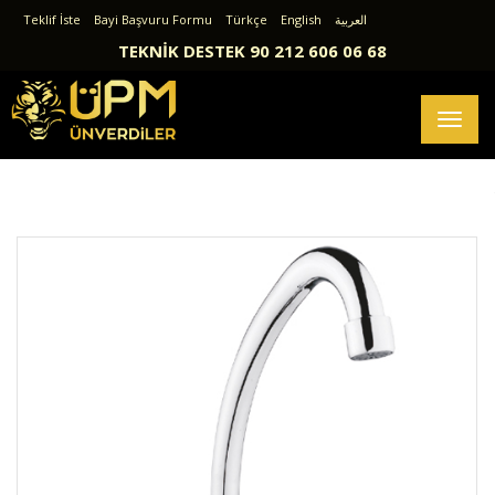
Teklif İste
Bayi Başvuru Formu
Türkçe
English
العربية
TEKNİK DESTEK 90 212 606 06 68
Toggl
naviga