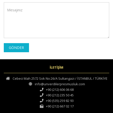
GÖNDER
İLETİŞİM
Cebeci Mah 2572 Sok No:26/A Sultangazi / İSTANBUL / TÜRKİYE
info@unverdilerpresmusluk.com
+90 (212) 606 06 68
+90 (212) 235 50 45
+90 (535) 259 82 93
+90 (212) 667 02 17