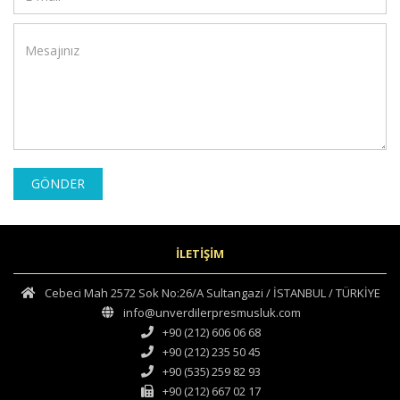
GÖNDER
İLETİŞİM
Cebeci Mah 2572 Sok No:26/A Sultangazi / İSTANBUL / TÜRKİYE
info@unverdilerpresmusluk.com
+90 (212) 606 06 68
+90 (212) 235 50 45
+90 (535) 259 82 93
+90 (212) 667 02 17