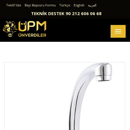
Teklif İste
Bayi Başvuru Formu
Türkçe
English
العربية
TEKNİK DESTEK 90 212 606 06 68
Toggl
naviga