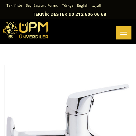
Teklif İste
Bayi Başvuru Formu
Türkçe
English
العربية
TEKNİK DESTEK 90 212 606 06 68
Toggl
naviga