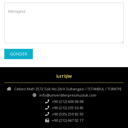
GÖNDER
İLETİŞİM
Cebeci Mah 2572 Sok No:26/A Sultangazi / İSTANBUL / TÜRKİYE
info@unverdilerpresmusluk.com
+90 (212) 606 06 68
+90 (212) 235 50 45
+90 (535) 259 82 93
+90 (212) 667 02 17