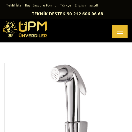
Teklif İste
Bayi Başvuru Formu
Türkçe
English
العربية
TEKNİK DESTEK 90 212 606 06 68
Toggl
naviga