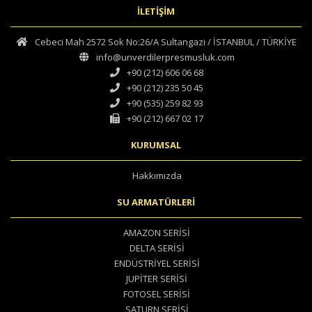
İLETİŞİM
Cebeci Mah 2572 Sok No:26/A Sultangazi / İSTANBUL / TÜRKİYE
info@unverdilerpresmusluk.com
+90 (212) 606 06 68
+90 (212) 235 50 45
+90 (535) 259 82 93
+90 (212) 667 02 17
KURUMSAL
Hakkımızda
SU ARMATÜRLERİ
AMAZON SERİSİ
DELTA SERİSİ
ENDÜSTRİYEL SERİSİ
JUPİTER SERİSİ
FOTOSEL SERİSİ
SATURN SERİSİ