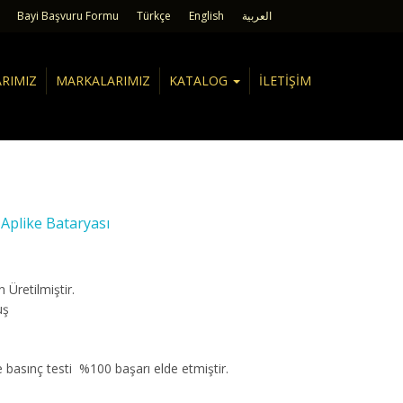
Bayi Başvuru Formu
Türkçe
English
العربية
ARIMIZ
MARKALARIMIZ
KATALOG
İLETİŞİM
 Aplike Bataryası
 Üretilmiştir.
uş
basınç testi %100 başarı elde etmiştir.