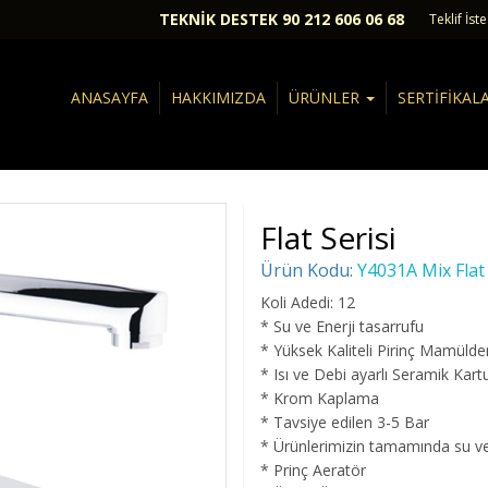
TEKNİK DESTEK 90 212 606 06 68
Teklif İste
ANASAYFA
HAKKIMIZDA
ÜRÜNLER
SERTİFİKAL
Flat Serisi
Ürün Kodu:
Y4031A Mix Flat
Koli Adedi: 12
* Su ve Enerji tasarrufu
* Yüksek Kaliteli Pirinç Mamülden
* Isı ve Debi ayarlı Seramik Kart
* Krom Kaplama
* Tavsiye edilen 3-5 Bar
* Ürünlerimizin tamamında su ve 
* Prinç Aeratör